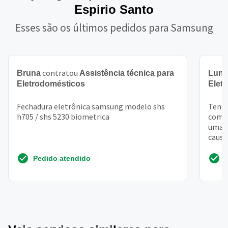
Espirio Santo
Esses são os últimos pedidos para Samsung
contratou
Bruna
Assistência técnica para
Lun
Eletrodomésticos
Elet
Fechadura eletrônica samsung modelo shs
Tenho
h705 / shs 5230 biometrica
compr
uma d
causa
exper
Pedido atendido