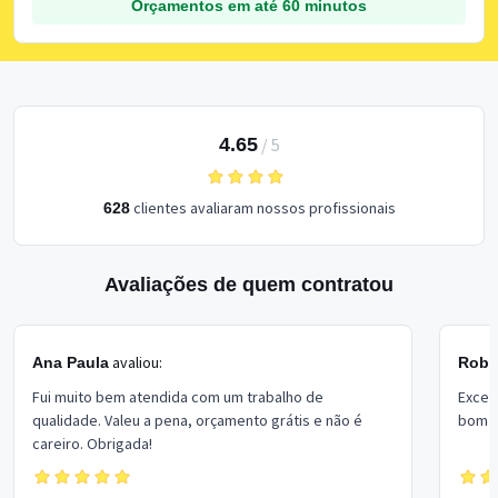
Orçamentos em até 60 minutos
4.65
/
5
clientes avaliaram nossos profissionais
628
Avaliações de quem contratou
avaliou:
Ana Paula
Rober
Fui muito bem atendida com um trabalho de
Excel
qualidade. Valeu a pena, orçamento grátis e não é
bom p
careiro. Obrigada!