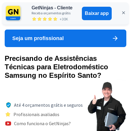
GetNinjas - Cliente
Receba orçamentos grátis
Baixar app
Entrar
+30K
Seja um profissional
Precisando de Assistências
Técnicas para Eletrodoméstico
Samsung no Espírito Santo?
Até 4 orçamentos grátis e seguros
Profissionais avaliados
Como funciona o GetNinjas?