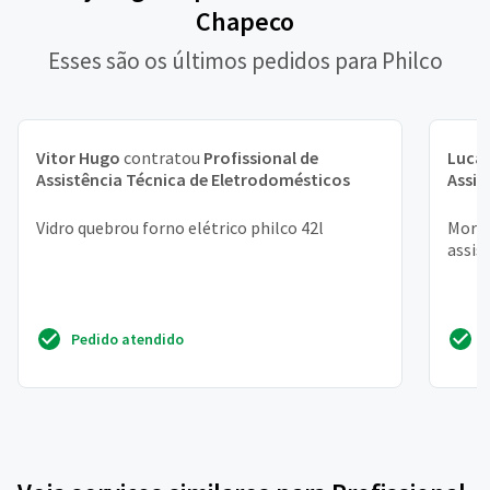
Chapeco
Esses são os últimos pedidos para Philco
Vitor Hugo
contratou
Profissional de
Lucas
Assistência Técnica de Eletrodomésticos
Assis
Vidro quebrou forno elétrico philco 42l
Moro 
assis
Pedido atendido