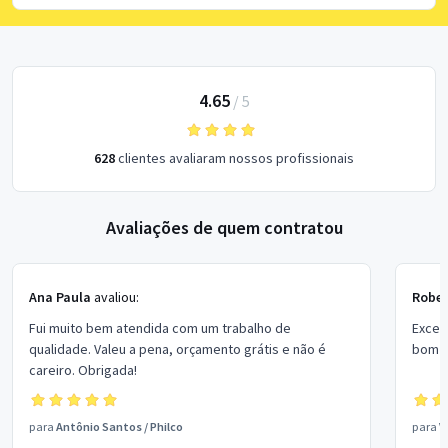
4.65
/
5
628
clientes avaliaram nossos profissionais
Avaliações de quem contratou
Ana Paula
avaliou:
Rober
Fui muito bem atendida com um trabalho de
Excel
qualidade. Valeu a pena, orçamento grátis e não é
bom p
careiro. Obrigada!
para
Antônio Santos
/
Philco
para
V