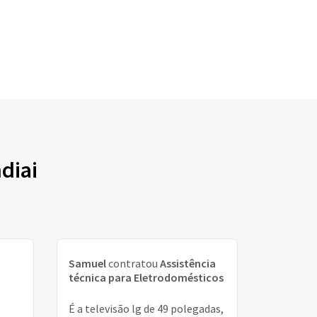
diai
Samuel
contratou
Assistência
técnica para Eletrodomésticos
É a televisão lg de 49 polegadas,