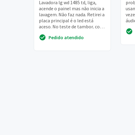
Lavadora lg wd 1485 td, liga,
prob
acende o painel mas não inicia a
usan
lavagem. Não faz nada. Retirei a
vez
placa principal é o led está
áudi
aceso. No teste de tambor, com
imag
a tomada desligada, o painel ac...
func
Pedido atendido