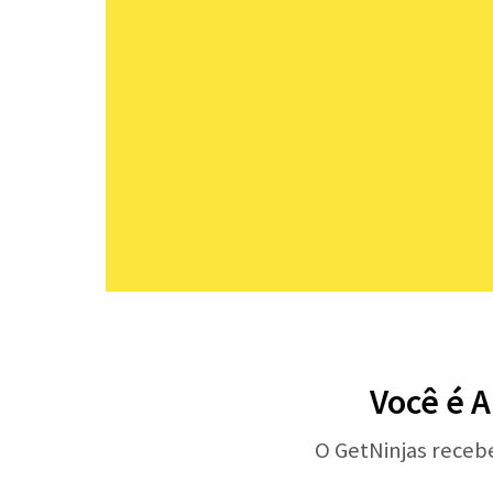
Você é A
O GetNinjas receb