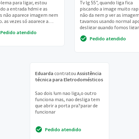
lema para ligar, estou
Tv lg 55", quando liga fica
do a entrada hdmi e as
piscando a image muito rap
es não aparece imagem nem
não da nem p ver as imagem
o, as vezes só aparece a
tavamos usando normal ap
em, mas tem dia que não
desligar quando fomos ligar
Pedido atendido
iona nada. Já...
apresentou isso. . . . Sou de 
Pedido atendido
maria RS. ...
Eduarda
contratou
Assistência
técnica para Eletrodomésticos
Sao dois !um nao liga,o outro
funciona mas, nao desliga tem
que abrir a porta pra?parar de
funcionar
Pedido atendido