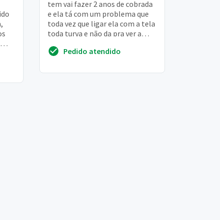
tem vai fazer 2 anos de cobrada
ido
e ela tá com um problema que
,
toda vez que ligar ela com a tela
os
toda turva e não da pra ver a
imagem direito
Pedido atendido
santa