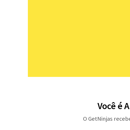
Você é A
O GetNinjas receb