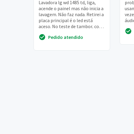
Lavadora lg wd 1485 td, liga,
prob
acende o painel mas não inicia a
usan
lavagem. Não faz nada. Retirei a
vez
placa principal é o led está
áudi
aceso. No teste de tambor, com
imag
a tomada desligada, o painel ac...
func
Pedido atendido