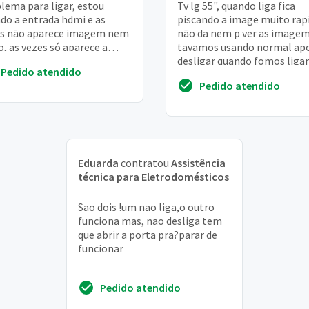
lema para ligar, estou
Tv lg 55", quando liga fica
do a entrada hdmi e as
piscando a image muito rap
es não aparece imagem nem
não da nem p ver as imagem
o, as vezes só aparece a
tavamos usando normal ap
em, mas tem dia que não
desligar quando fomos ligar
Pedido atendido
iona nada. Já...
apresentou isso. . . . Sou de 
Pedido atendido
maria RS. ...
Eduarda
contratou
Assistência
técnica para Eletrodomésticos
Sao dois !um nao liga,o outro
funciona mas, nao desliga tem
que abrir a porta pra?parar de
funcionar
Pedido atendido