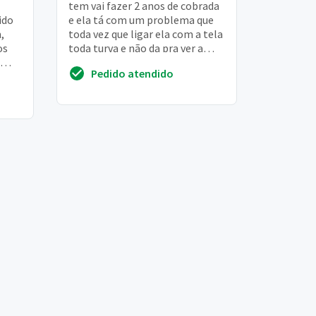
tem vai fazer 2 anos de cobrada
ido
e ela tá com um problema que
,
toda vez que ligar ela com a tela
os
toda turva e não da pra ver a
imagem direito
Pedido atendido
santa