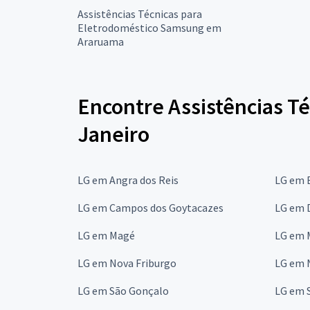
Assistências Técnicas para
Eletrodoméstico Samsung em
Araruama
Encontre Assistências Té
Janeiro
LG em Angra dos Reis
LG em 
LG em Campos dos Goytacazes
LG em D
LG em Magé
LG em 
LG em Nova Friburgo
LG em 
LG em São Gonçalo
LG em S