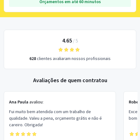
Orçamentos em até 60 minutos
4.65
/
5
628
clientes avaliaram nossos profissionais
Avaliações de quem contratou
Ana Paula
avaliou:
Rober
Fui muito bem atendida com um trabalho de
Excel
qualidade. Valeu a pena, orçamento grátis e não é
bom p
careiro. Obrigada!