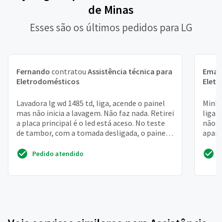
de Minas
Esses são os últimos pedidos para LG
Fernando
contratou
Assistência técnica para
Eman
Eletrodomésticos
Elet
Lavadora lg wd 1485 td, liga, acende o painel
Minha
mas não inicia a lavagem. Não faz nada. Retirei
ligar
a placa principal é o led está aceso. No teste
não a
de tambor, com a tomada desligada, o painel
apare
ac...
funcio
Pedido atendido