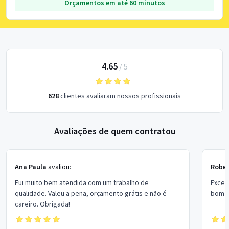
Orçamentos em até 60 minutos
4.65
/
5
628
clientes avaliaram nossos profissionais
Avaliações de quem contratou
Ana Paula
avaliou:
Rober
Fui muito bem atendida com um trabalho de
Excel
qualidade. Valeu a pena, orçamento grátis e não é
bom p
careiro. Obrigada!