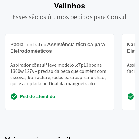
Valinhos
Esses são os últimos pedidos para Consul
contratou
Paola
Assistência técnica para
Kaiq
Eletrodomésticos
Elet
Aspirador cônsul' leve modelo ,c7p13bbana
Assis
1300w 127v - preciso da peca que contém com
facil
escova , borracha e,rodas para aspirar o chão ,
que é acoplada no final da,mangueira do
aspirador
Pedido atendido