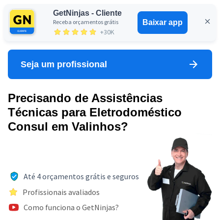
GetNinjas - Cliente
Receba orçamentos grátis
Baixar app
Entrar
+30K
Seja um profissional
Precisando de Assistências
Técnicas para Eletrodoméstico
Consul em Valinhos?
Até 4 orçamentos grátis e seguros
Profissionais avaliados
Como funciona o GetNinjas?