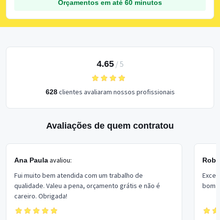
Orçamentos em até 60 minutos
4.65
/
5
clientes avaliaram nossos profissionais
628
Avaliações de quem contratou
avaliou:
Ana Paula
Rober
Fui muito bem atendida com um trabalho de
Excel
qualidade. Valeu a pena, orçamento grátis e não é
bom p
careiro. Obrigada!