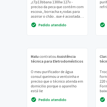
,c7p13bbana 1300w 127v -
puri
preciso da peca que contém com
refr
escova , borracha e,rodas para
aspirar o chão , que é acoplada
no final da,mangueira do
Pedido atendido
aspirador
Malu
contratou
Assistência
Clar
técnica para Eletrodomésticos
técn
O meu purificador de água
Troc
consul queimou a ventoinha e
forn
preciso que o técnico atenda em
220 
domicilio porque o aparelho
Forn
está lig
baix
Pedido atendido