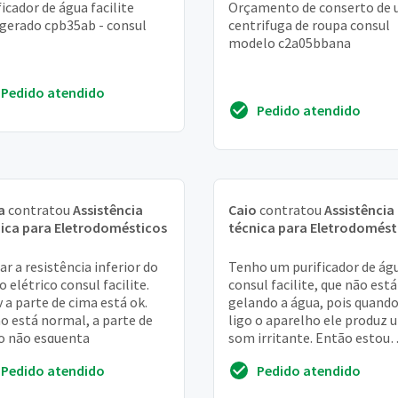
ficador de água facilite
Orçamento de conserto de
igerado cpb35ab - consul
centrifuga de roupa consul
modelo c2a05bbana
Pedido atendido
Pedido atendido
a
contratou
Assistência
Caio
contratou
Assistência
ica para Eletrodomésticos
técnica para Eletrodomést
ar a resistência inferior do
Tenho um purificador de ág
o elétrico consul facilite.
consul facilite, que não está
v a parte de cima está ok.
gelando a água, pois quando
o está normal, a parte de
ligo o aparelho ele produz 
o não esquenta
som irritante. Então estou
utilizando apenas para purif
Pedido atendido
Pedido atendido
a água ...