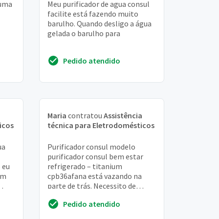
 uma
Meu purificador de agua consul
facilite está fazendo muito
barulho. Quando desligo a água
gelada o barulho para
Pedido atendido
Maria
contratou
Assistência
icos
técnica para Eletrodomésticos
ua
Purificador consul modelo
purificador consul bem estar
 eu
refrigerado – titanium
um
cpb36afana está vazando na
parte de trás. Necessito de
icar
assistência tecnica
Pedido atendido