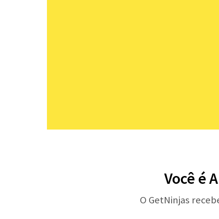
Você é A
O GetNinjas receb