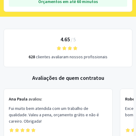
Orçamentos em até 60 minutos
4.65
/
5
628
clientes avaliaram nossos profissionais
Avaliações de quem contratou
Ana Paula
avaliou:
Rober
Fui muito bem atendida com um trabalho de
Excel
qualidade. Valeu a pena, orçamento grátis e não é
bom p
careiro. Obrigada!