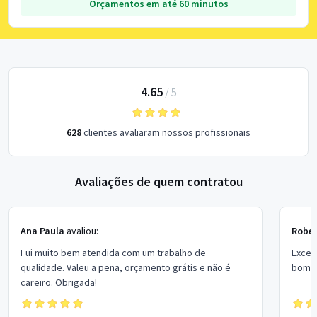
Orçamentos em até 60 minutos
4.65
/
5
628
clientes avaliaram nossos profissionais
Avaliações de quem contratou
Ana Paula
avaliou:
Rober
Fui muito bem atendida com um trabalho de
Excel
qualidade. Valeu a pena, orçamento grátis e não é
bom p
careiro. Obrigada!