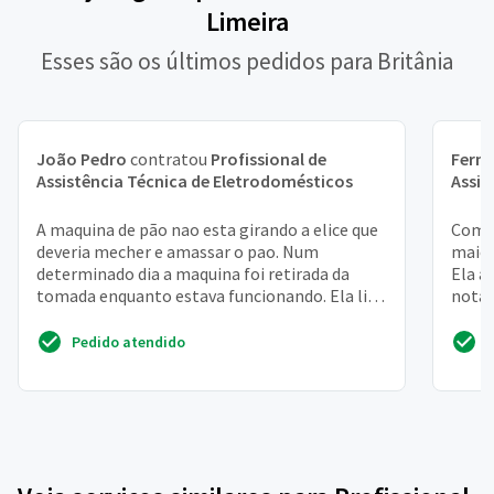
Limeira
Esses são os últimos pedidos para Britânia
João Pedro
contratou
Profissional de
Fern
Assistência Técnica de Eletrodomésticos
Assis
A maquina de pão nao esta girando a elice que
Compr
deveria mecher e amassar o pao. Num
maio/
determinado dia a maquina foi retirada da
Ela a
tomada enquanto estava funcionando. Ela lig,
nota 
mas nao gira a elice
sonia
Pedido atendido