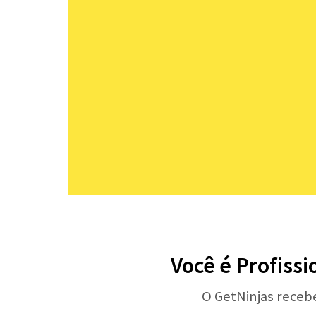
Você é Profissi
O GetNinjas receb