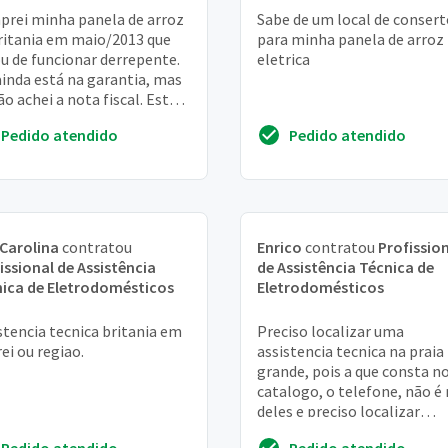
rei minha panela de arroz
Sabe de um local de consert
ritania em maio/2013 que
para minha panela de arroz
u de funcionar derrepente.
eletrica
ainda está na garantia, mas
ão achei a nota fiscal. Estou
nterlagos SP obrigado
Pedido atendido
Pedido atendido
a
Carolina
contratou
Enrico
contratou
Profissio
issional de Assistência
de Assistência Técnica de
ica de Eletrodomésticos
Eletrodomésticos
stencia tecnica britania em
Preciso localizar uma
rei ou regiao.
assistencia tecnica na praia
grande, pois a que consta n
catalogo, o telefone, não é
deles e preciso localizar
rapidamente uma pois já
Pedido atendido
Pedido atendido