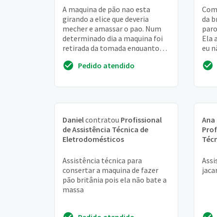
A maquina de pão nao esta
Comp
girando a elice que deveria
da b
mecher e amassar o pao. Num
paro
determinado dia a maquina foi
Ela 
retirada da tomada enquanto
eu n
estava funcionando. Ela lig, mas
em i
Pedido atendido
nao gira a elice
soni
Daniel
contratou
Profissional
Ana 
de Assistência Técnica de
Prof
Eletrodomésticos
Técn
Assistência técnica para
Assi
consertar a maquina de fazer
jaca
pão britânia pois ela não bate a
massa
Pedido atendido