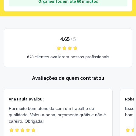
Orçamentos em até 60 minutos
4.65
/
5
628
clientes avaliaram nossos profissionais
Avaliações de quem contratou
Ana Paula
Rober
avaliou:
Fui muito bem atendida com um trabalho de
Excel
qualidade. Valeu a pena, orçamento grátis e não é
bom 
careiro. Obrigada!