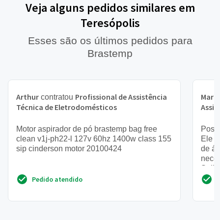
Veja alguns pedidos similares em
Teresópolis
Esses são os últimos pedidos para
Brastemp
Arthur
Profissional de Assistência
Maria
contratou
Técnica de Eletrodomésticos
Assis
Motor aspirador de pó brastemp bag free
Possu
clean v1j-ph22-l 127v 60hz 1400w class 155
Ele a
sip cinderson motor 20100424
de ág
neces
Solic
Pedido atendido