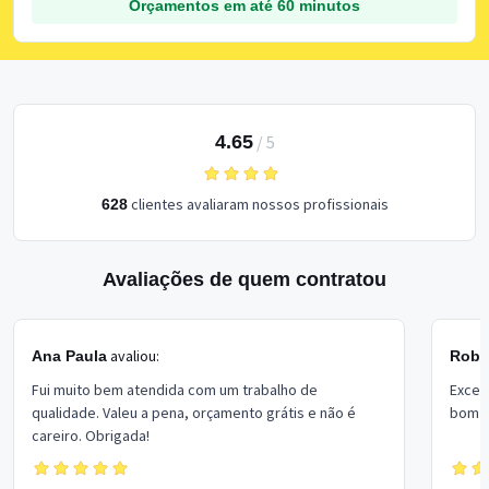
Orçamentos em até 60 minutos
4.65
/
5
clientes avaliaram nossos profissionais
628
Avaliações de quem contratou
avaliou:
Ana Paula
Rober
Fui muito bem atendida com um trabalho de
Excel
qualidade. Valeu a pena, orçamento grátis e não é
bom p
careiro. Obrigada!