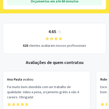
Orçamentos em até 60 minutos
4.65
/
5
628
clientes avaliaram nossos profissionais
Avaliações de quem contratou
Ana Paula
avaliou:
Rober
Fui muito bem atendida com um trabalho de
Excel
qualidade. Valeu a pena, orçamento grátis e não é
bom p
careiro. Obrigada!