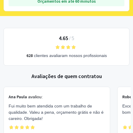
Orçamentos em até 60 minutos
4.65
/
5
628
clientes avaliaram nossos profissionais
Avaliações de quem contratou
Ana Paula
Rober
avaliou:
Fui muito bem atendida com um trabalho de
Excel
qualidade. Valeu a pena, orçamento grátis e não é
bom 
careiro. Obrigada!