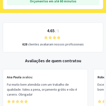
Orçamentos em até 60 minutos
4.65
/
5
628
clientes avaliaram nossos profissionais
Avaliações de quem contratou
Ana Paula
avaliou:
Rober
Fui muito bem atendida com um trabalho de
Excel
qualidade. Valeu a pena, orçamento grátis e não é
bom p
careiro. Obrigada!