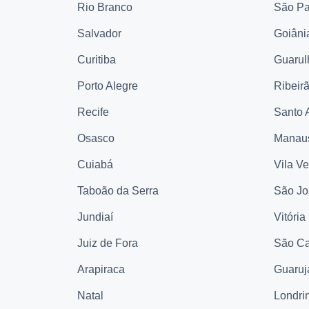
Rio Branco
São Pa
Salvador
Goiâni
Curitiba
Guarul
Porto Alegre
Ribeir
Recife
Santo 
Osasco
Manau
Cuiabá
Vila V
Taboão da Serra
São Jo
Jundiaí
Vitória
Juiz de Fora
São Ca
Arapiraca
Guaruj
Natal
Londri