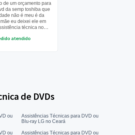
o de um orçamento para
vd da semp toshiba que
dade não é meu é da
mãe eu deixei ele em
sistência técnica no
 de bh na eletrônica
edido atendido
 no final do mês...
écnica de DVDs
DVD ou
Assistências Técnicas para DVD ou
Blu-ray LG no Ceará
DVD ou
Assistências Técnicas para DVD ou