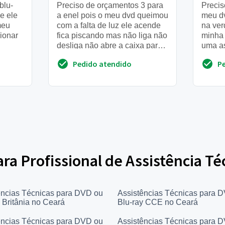
blu-
Preciso de orçamentos 3 para
Precis
e ele
a enel pois o meu dvd queimou
meu d
meu
com a falta de luz ele acende
na ver
ionar
fica piscando mas não liga não
minha 
desliga não abre a caixa para
uma as
botar o dvd, enfim eu gostaria
centro
Pedido atendido
P
do tel...
carijós
ara Profissional de Assistência T
ências Técnicas para DVD ou
Assistências Técnicas para 
 Britânia no Ceará
Blu-ray CCE no Ceará
ências Técnicas para DVD ou
Assistências Técnicas para 