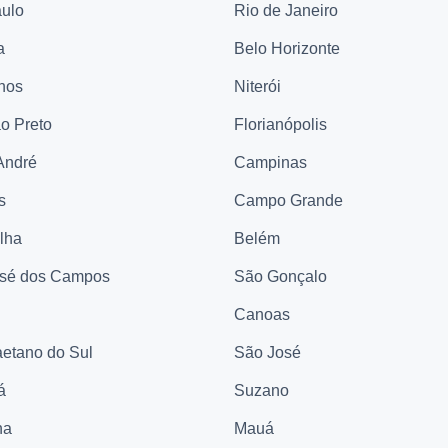
ulo
Rio de Janeiro
a
Belo Horizonte
hos
Niterói
ão Preto
Florianópolis
André
Campinas
s
Campo Grande
elha
Belém
sé dos Campos
São Gonçalo
Canoas
etano do Sul
São José
á
Suzano
na
Mauá