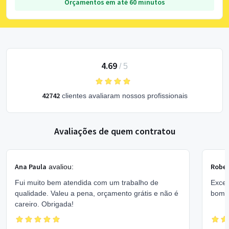
Orçamentos em até 60 minutos
4.69
/
5
42742
clientes avaliaram nossos profissionais
Avaliações de quem contratou
Ana Paula
Rober
avaliou:
Fui muito bem atendida com um trabalho de
Excel
qualidade. Valeu a pena, orçamento grátis e não é
bom 
careiro. Obrigada!