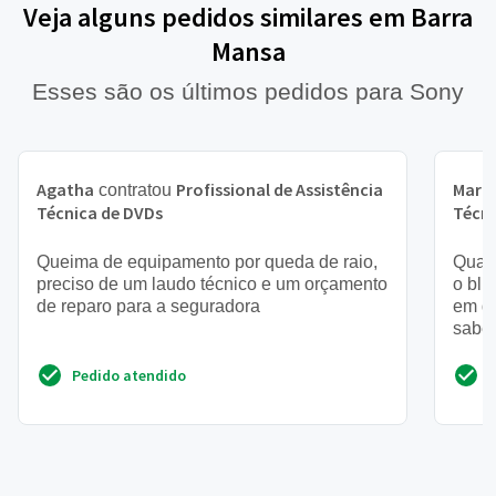
Veja alguns pedidos similares em Barra
Mansa
Esses são os últimos pedidos para Sony
Agatha
Profissional de Assistência
Marc
contratou
Técnica de DVDs
Técni
Queima de equipamento por queda de raio,
Quand
preciso de um laudo técnico e um orçamento
o blu
de reparo para a seguradora
em qu
saber
que p
Pedido atendido