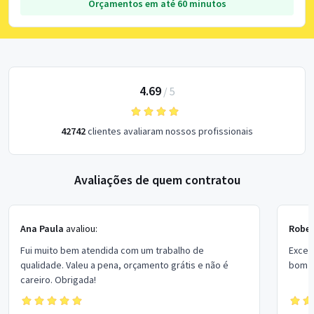
Orçamentos em até 60 minutos
4.69
/
5
42742
clientes avaliaram nossos profissionais
Avaliações de quem contratou
Ana Paula
avaliou:
Rober
Fui muito bem atendida com um trabalho de
Excel
qualidade. Valeu a pena, orçamento grátis e não é
bom p
careiro. Obrigada!