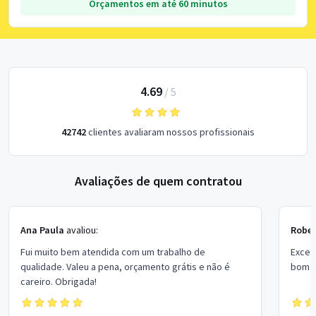
Orçamentos em até 60 minutos
4.69
/
5
42742
clientes avaliaram nossos profissionais
Avaliações de quem contratou
Ana Paula
avaliou:
Rober
Fui muito bem atendida com um trabalho de
Excel
qualidade. Valeu a pena, orçamento grátis e não é
bom p
careiro. Obrigada!