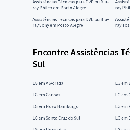
Assistências Técnicas para DVD ou Blu-
Assistê
ray Philco em Porto Alegre
ray Phi
Assistências Técnicas para DVD ou Blu-
Assistê
ray Sony em Porto Alegre
ray Tos
Encontre Assistências Té
Sul
LG em Alvorada
LG em 
LG em Canoas
LG em C
LG em Novo Hamburgo
LG em 
LG em Santa Cruz do Sul
LG em 
LG em Uruguaiana
LG em 