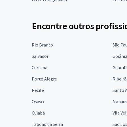
Encontre outros profissi
Rio Branco
São Pa
Salvador
Goiâni
Curitiba
Guarul
Porto Alegre
Ribeirã
Recife
Santo 
Osasco
Manau
Cuiabá
Vila Ve
Taboão da Serra
São Jo