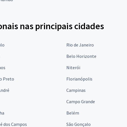
onais nas principais cidades
ulo
Rio de Janeiro
a
Belo Horizonte
hos
Niterói
o Preto
Florianópolis
André
Campinas
s
Campo Grande
lha
Belém
sé dos Campos
São Gonçalo