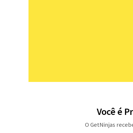
Você é Pr
O GetNinjas receb