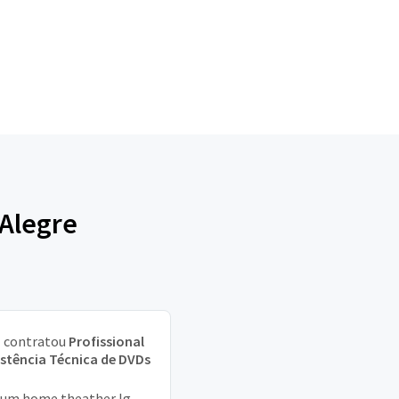
 Alegre
a
contratou
Profissional
istência Técnica de DVDs
um home theather lg