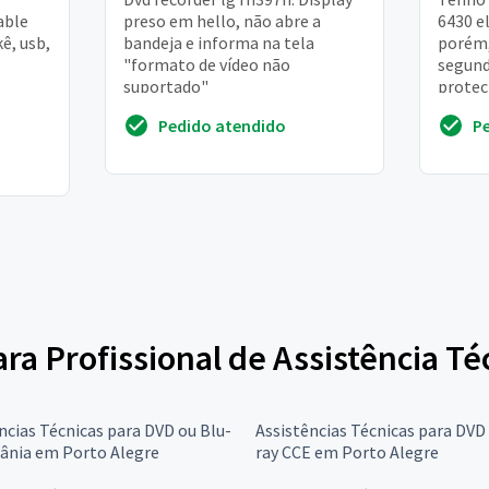
able
preso em hello, não abre a
6430 e
ê, usb,
bandeja e informa na tela
porém,
"formato de vídeo não
segund
suportado"
protec
tiver 
Pedido atendido
P
agrade
ara Profissional de Assistência T
ncias Técnicas para DVD ou Blu-
Assistências Técnicas para DVD
tânia em Porto Alegre
ray CCE em Porto Alegre