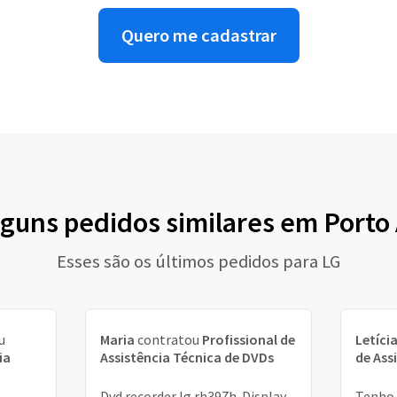
Quero me cadastrar
lguns pedidos similares em Porto
Esses são os últimos pedidos para LG
u
Maria
contratou
Profissional de
Letíci
ia
Assistência Técnica de DVDs
de Ass
Dvd recorder lg rh397h. Display
Tenho 