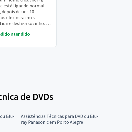
le está ligando normal
 depois de uns 10
os ele entra em s-
tion e desliga sozinho, se
alguém pra ajudar
edido atendido
ço ****26 tel:
écnica de DVDs
 ou Blu-
Assistências Técnicas para DVD ou Blu-
ray Panasonic em Porto Alegre