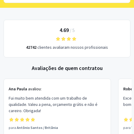
4.69
/
5
42742
clientes avaliaram nossos profissionais
Avaliações de quem contratou
Ana Paula
avaliou:
Rober
Fui muito bem atendida com um trabalho de
Excel
qualidade. Valeu a pena, orçamento grátis e não é
bom p
careiro. Obrigada!
para
Antônio Santos
/
Britânia
para
V