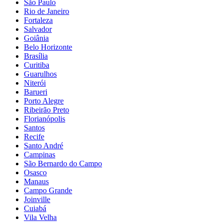
São Paulo
Rio de Janeiro
Fortaleza
Salvador
Goiânia
Belo Horizonte
Brasília
Curitiba
Guarulhos
Niterói
Barueri
Porto Alegre
Ribeirão Preto
Florianópolis
Santos
Recife
Santo André
Campinas
São Bernardo do Campo
Osasco
Manaus
Campo Grande
Joinville
Cuiabá
Vila Velha