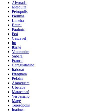
Alvorada
Mesquita
Petrópolis
Paulista
Limeira
Bauru
Paulínia
Poá
Cascavel
Itu
Ibirité
Votorantim
Sabará
Franca
Caraguatatuba
Itaboraí
Piraquara
Pelotas
Araraquara
Uberaba
Maracanaú
Vespasiano
Magé
Teresópolis
Ipatinga