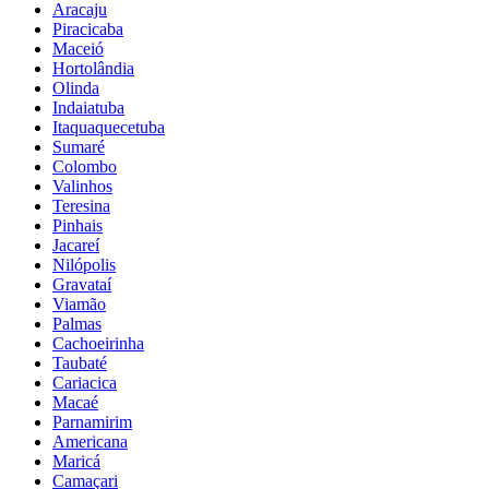
Aracaju
Piracicaba
Maceió
Hortolândia
Olinda
Indaiatuba
Itaquaquecetuba
Sumaré
Colombo
Valinhos
Teresina
Pinhais
Jacareí
Nilópolis
Gravataí
Viamão
Palmas
Cachoeirinha
Taubaté
Cariacica
Macaé
Parnamirim
Americana
Maricá
Camaçari