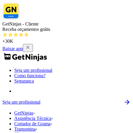
GetNinjas - Cliente
Receba orçamentos grátis
+30K
Baixar app
Seja um profissional
Como funciona?
Segurança
Seja um profissional
GetNinjas
›
Assistência Técnica
›
Cortador de Grama
›
Tramontina
›