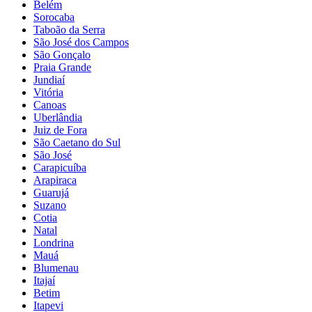
Belém
Sorocaba
Taboão da Serra
São José dos Campos
São Gonçalo
Praia Grande
Jundiaí
Vitória
Canoas
Uberlândia
Juiz de Fora
São Caetano do Sul
São José
Carapicuíba
Arapiraca
Guarujá
Suzano
Cotia
Natal
Londrina
Mauá
Blumenau
Itajaí
Betim
Itapevi