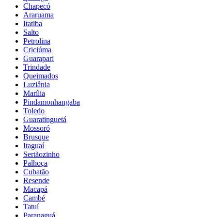
Chapecó
Araruama
Itatiba
Salto
Petrolina
Criciúma
Guarapari
Trindade
Queimados
Luziânia
Marília
Pindamonhangaba
Toledo
Guaratinguetá
Mossoró
Brusque
Itaguaí
Sertãozinho
Palhoça
Cubatão
Resende
Macapá
Cambé
Tatuí
Paranaguá