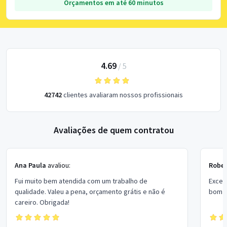
Orçamentos em até 60 minutos
4.69
/
5
42742
clientes avaliaram nossos profissionais
Avaliações de quem contratou
Ana Paula
avaliou:
Rober
Fui muito bem atendida com um trabalho de
Excel
qualidade. Valeu a pena, orçamento grátis e não é
bom p
careiro. Obrigada!