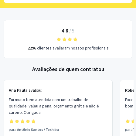
4.8
/
5
2296
clientes avaliaram nossos profissionais
Avaliações de quem contratou
Ana Paula
avaliou:
Rober
Fui muito bem atendida com um trabalho de
Excel
qualidade. Valeu a pena, orçamento grátis e não é
bom p
careiro. Obrigada!
para
Antônio Santos
/
Toshiba
para
V