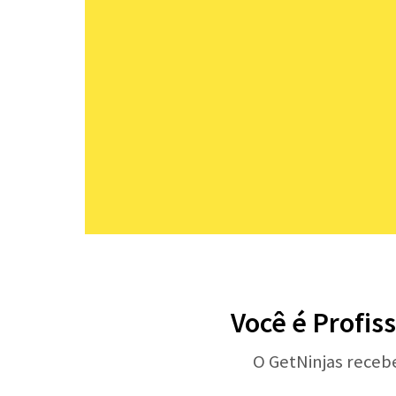
Você é Profis
O GetNinjas receb