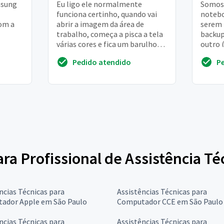
msung
Eu ligo ele normalmente
Somos
funciona certinho, quando vai
notebo
com a
abrir a imagem da área de
serem 
trabalho, começa a pisca a tela
backup
várias cores e fica um barulho
outro 
bem baixo, como se fosse um
perde
Pedido atendido
P
curto circuito. ...
deixar 
para Profissional de Assistência 
ncias Técnicas para
Assistências Técnicas para
ador Apple em São Paulo
Computador CCE em São Paulo
ncias Técnicas para
Assistências Técnicas para