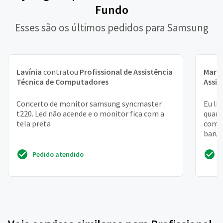
Fundo
Esses são os últimos pedidos para Samsung
Lavínia
contratou
Profissional de Assistência
Maria
Técnica de Computadores
Assis
Concerto de monitor samsung syncmaster
Eu li
t220. Led não acende e o monitor fica com a
quand
tela preta
começ
barul
circuit
Pedido atendido