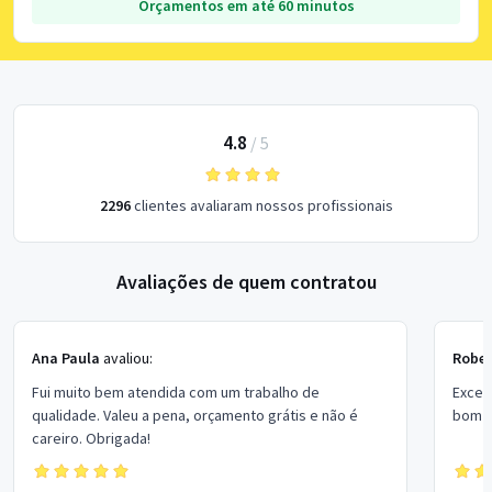
Orçamentos em até 60 minutos
4.8
/
5
2296
clientes avaliaram nossos profissionais
Avaliações de quem contratou
Ana Paula
avaliou:
Rober
Fui muito bem atendida com um trabalho de
Excel
qualidade. Valeu a pena, orçamento grátis e não é
bom p
careiro. Obrigada!