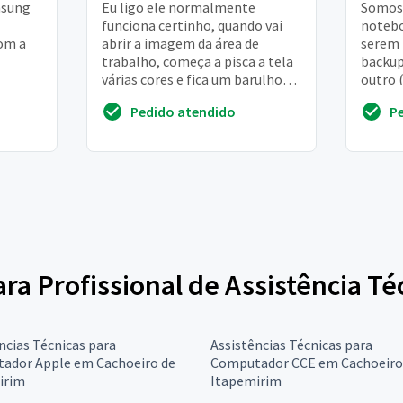
msung
Eu ligo ele normalmente
Somos
funciona certinho, quando vai
notebo
com a
abrir a imagem da área de
serem 
trabalho, começa a pisca a tela
backup
várias cores e fica um barulho
outro 
bem baixo, como se fosse um
perde
Pedido atendido
P
curto circuito. ...
deixar 
para Profissional de Assistência 
ncias Técnicas para
Assistências Técnicas para
ador Apple em Cachoeiro de
Computador CCE em Cachoeiro
irim
Itapemirim