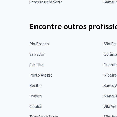
Samsung em Serra
Samsun
Encontre outros profissi
Rio Branco
São Pa
Salvador
Goiâni
Curitiba
Guarul
Porto Alegre
Ribeirã
Recife
Santo 
Osasco
Manau
Cuiabá
Vila Ve
Taboão da Serra
São Jo