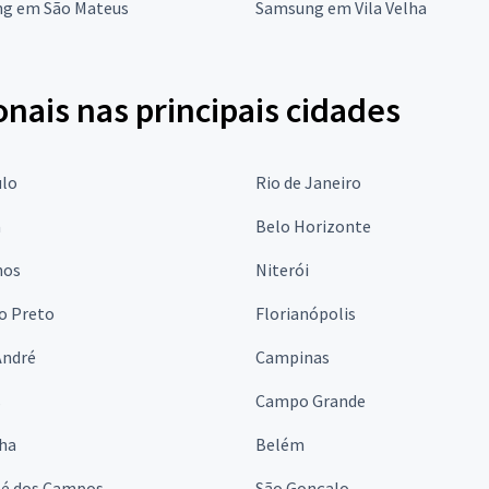
g em São Mateus
Samsung em Vila Velha
onais nas principais cidades
ulo
Rio de Janeiro
a
Belo Horizonte
hos
Niterói
o Preto
Florianópolis
André
Campinas
s
Campo Grande
lha
Belém
sé dos Campos
São Gonçalo