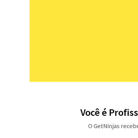
Você é Profis
O GetNinjas receb