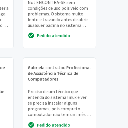
Not ENCONTRA-SE sem
ser a
condições de uso pois veio com
nga
problemas. O sistema muito
o
lento e travando antes de abrir
to SE
qualquer pagina no sistema
laca
operacional. Estamos sem usar
Pedido atendido
o produto estamos de...
 de
Gabriela
contratou
Profissional
de Assistência Técnica de
Computadores
mãe
Preciso de um técnico que
entenda do sistema linux e ver
se precisa instalar alguns
programas, pois comprei o
computador não tem um mês e
não consigo baixar programas,
Pedido atendido
assistir vídeos e n...