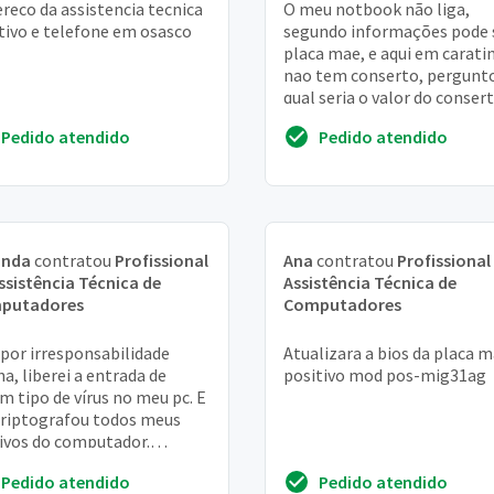
reco da assistencia tecnica
O meu notbook não liga,
tivo e telefone em osasco
segundo informações pode 
placa mae, e aqui em carati
nao tem conserto, pergunt
qual seria o valor do conser
o defeito for realmente a p
Pedido atendido
Pedido atendido
mae
nda
contratou
Profissional
Ana
contratou
Profissional
ssistência Técnica de
Assistência Técnica de
putadores
Computadores
 por irresponsabilidade
Atualizara a bios da placa 
a, liberei a entrada de
positivo mod pos-mig31ag
m tipo de vírus no meu pc. E
criptografou todos meus
ivos do computador.
aria muito que vocês
Pedido atendido
Pedido atendido
essem solucionar ...