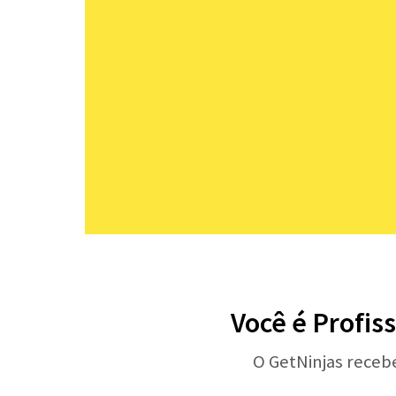
Você é Profis
O GetNinjas receb