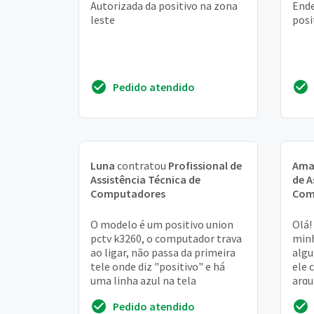
Autorizada da positivo na zona
Ende
leste
posi
Pedido atendido
Luna
contratou
Profissional de
Ama
Assistência Técnica de
de A
Computadores
Com
O modelo é um positivo union
Olá!
pctv k3260, o computador trava
minh
ao ligar, não passa da primeira
algu
tele onde diz "positivo" e há
ele 
uma linha azul na tela
arqu
Gost
Pedido atendido
soub