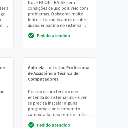
Not ENCONTRA-SE sem
ser a
condições de uso pois veio com
nga
problemas. O sistema muito
o
lento e travando antes de abrir
to SE
qualquer pagina no sistema
laca
operacional. Estamos sem usar
Pedido atendido
o produto estamos de...
 de
Gabriela
contratou
Profissional
de Assistência Técnica de
Computadores
mãe
Preciso de um técnico que
entenda do sistema linux e ver
se precisa instalar alguns
programas, pois comprei o
computador não tem um mês e
não consigo baixar programas,
Pedido atendido
assistir vídeos e n...