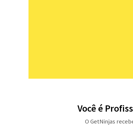
Você é Profis
O GetNinjas receb