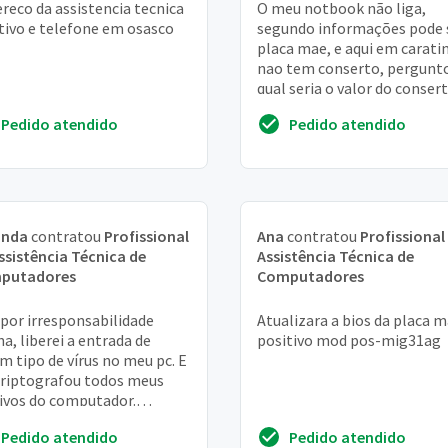
reco da assistencia tecnica
O meu notbook não liga,
tivo e telefone em osasco
segundo informações pode 
placa mae, e aqui em carati
nao tem conserto, pergunt
qual seria o valor do conser
o defeito for realmente a p
Pedido atendido
Pedido atendido
mae
nda
contratou
Profissional
Ana
contratou
Profissional
ssistência Técnica de
Assistência Técnica de
putadores
Computadores
 por irresponsabilidade
Atualizara a bios da placa 
a, liberei a entrada de
positivo mod pos-mig31ag
m tipo de vírus no meu pc. E
criptografou todos meus
ivos do computador.
aria muito que vocês
Pedido atendido
Pedido atendido
essem solucionar ...