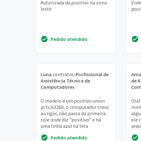
Autorizada da positivo na zona
Ende
leste
posi
Pedido atendido
Luna
contratou
Profissional de
Ama
Assistência Técnica de
de A
Computadores
Com
O modelo é um positivo union
Olá!
pctv k3260, o computador trava
minh
ao ligar, não passa da primeira
algu
tele onde diz "positivo" e há
ele 
uma linha azul na tela
arqu
Gost
Pedido atendido
soub