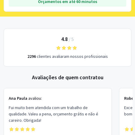
Orçamentos em até 60 minutos
4.8
/
5
2296
clientes avaliaram nossos profissionais
Avaliações de quem contratou
Ana Paula
avaliou:
Rober
Fui muito bem atendida com um trabalho de
Excel
qualidade. Valeu a pena, orçamento grátis e não é
bom p
careiro. Obrigada!