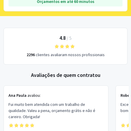
Orçamentos em até 60 minutos
4.8
/
5
2296
clientes avaliaram nossos profissionais
Avaliações de quem contratou
Ana Paula
avaliou:
Rober
Fui muito bem atendida com um trabalho de
Excel
qualidade. Valeu a pena, orçamento grátis e não é
bom p
careiro. Obrigada!