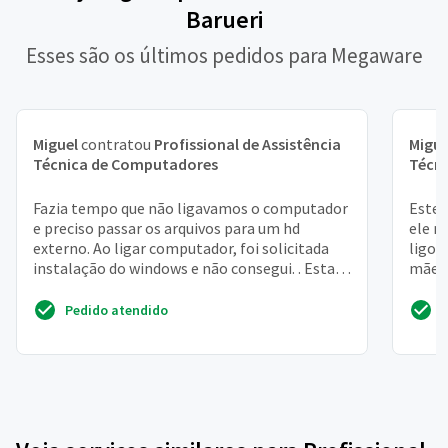
Barueri
Esses são os últimos pedidos para Megaware
Miguel
contratou
Profissional de Assistência
Migue
Técnica de Computadores
Técn
Fazia tempo que não ligavamos o computador
Este 
e preciso passar os arquivos para um hd
ele n
externo. Ao ligar computador, foi solicitada
ligo 
instalação do windows e não consegui. . Esta
mãe, 
dando erro. Up...
probl
Pedido atendido