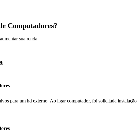
a de Computadores?
 aumentar sua renda
a
dores
vos para um hd externo. Ao ligar computador, foi solicitada instalação
dores