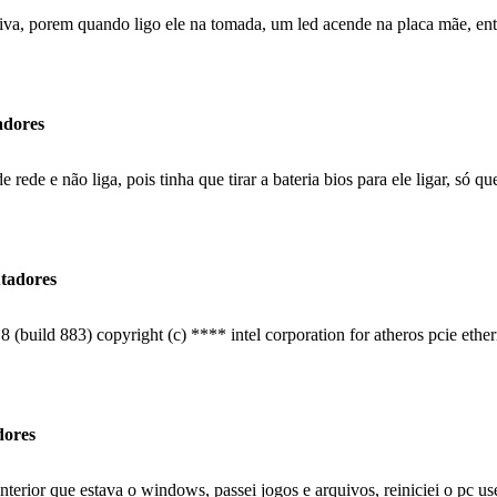
ativa, porem quando ligo ele na tomada, um led acende na placa mãe, en
adores
de e não liga, pois tinha que tirar a bateria bios para ele ligar, só qu
utadores
8 (build 883) copyright (c) **** intel corporation for atheros pcie ethern
dores
erior que estava o windows, passei jogos e arquivos, reiniciei o pc use