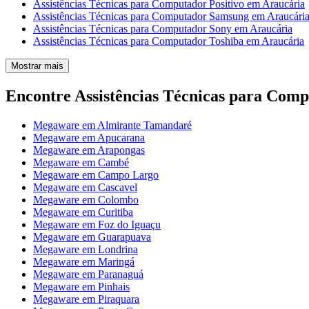
Assistências Técnicas para Computador Positivo em Araucária
Assistências Técnicas para Computador Samsung em Araucári
Assistências Técnicas para Computador Sony em Araucária
Assistências Técnicas para Computador Toshiba em Araucária
Mostrar mais
Encontre Assistências Técnicas para Com
Megaware em Almirante Tamandaré
Megaware em Apucarana
Megaware em Arapongas
Megaware em Cambé
Megaware em Campo Largo
Megaware em Cascavel
Megaware em Colombo
Megaware em Curitiba
Megaware em Foz do Iguaçu
Megaware em Guarapuava
Megaware em Londrina
Megaware em Maringá
Megaware em Paranaguá
Megaware em Pinhais
Megaware em Piraquara