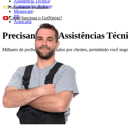
Assistência Técnica
›
Computador desktop
›
Profissionais avaliados
Megaware
›
PR
›
Como funciona o GetNinjas?
Araucaria
Precisando de Assistências Té
Milhares de profissionais avaliados por clientes, permitindo você ne