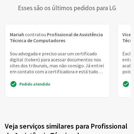
Esses são os últimos pedidos para LG
Mariah
contratou
Profissional de Assistência
Vicen
Técnica de Computadores
Técn
Sou advogada e preciso usar um certificado
Exclu
digital (token) para acessar documentos nos
entra
sites dos tribunais, mas não consigo. Já entrei
acabe
em contato com a certificadora e está tudo
pois 
certo com...
tem s
Pedido atendido
Veja serviços similares para Profissional