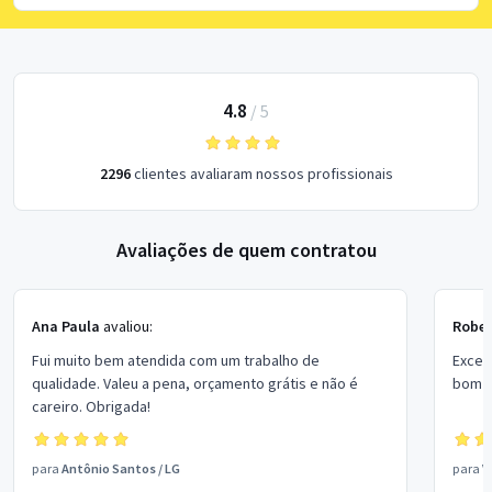
4.8
/
5
2296
clientes avaliaram nossos profissionais
Avaliações de quem contratou
Ana Paula
avaliou:
Rober
Fui muito bem atendida com um trabalho de
Excel
qualidade. Valeu a pena, orçamento grátis e não é
bom p
careiro. Obrigada!
para
Antônio Santos
/
LG
para
V