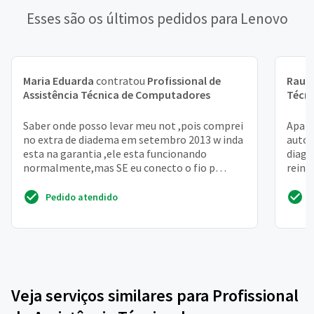
Esses são os últimos pedidos para Lenovo
Maria Eduarda
contratou
Profissional de
Raul
Assistência Técnica de Computadores
Técn
Saber onde posso levar meu not ,pois comprei
Apare
no extra de diadema em setembro 2013 w inda
autom
esta na garantia ,ele esta funcionando
diagn
normalmente,mas SE eu conecto o fio p
reinic
carregar ai apaga tud...
Pedido atendido
Veja serviços similares para Profissional