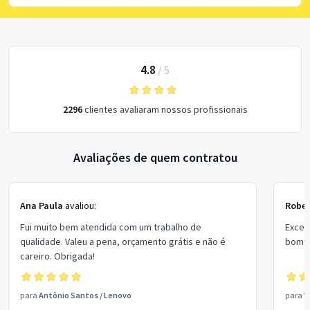
4.8
/
5
2296
clientes avaliaram nossos profissionais
Avaliações de quem contratou
Ana Paula
avaliou:
Rober
Fui muito bem atendida com um trabalho de
Excel
qualidade. Valeu a pena, orçamento grátis e não é
bom p
careiro. Obrigada!
para
Antônio Santos
/
Lenovo
para
V