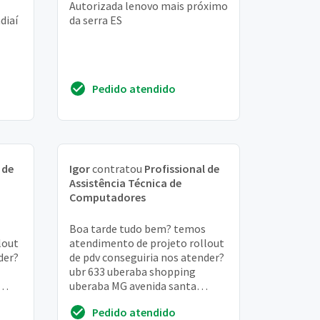
Autorizada lenovo mais próximo
diaí
da serra ES
Pedido atendido
 de
Igor
contratou
Profissional de
Assistência Técnica de
Computadores
Boa tarde tudo bem? temos
lout
atendimento de projeto rollout
der?
de pdv conseguiria nos atender?
ubr 633 uberaba shopping
uberaba MG avenida santa
180,
beatriz da silva, 1501, loja 520,
Pedido atendido
são benedito, ...