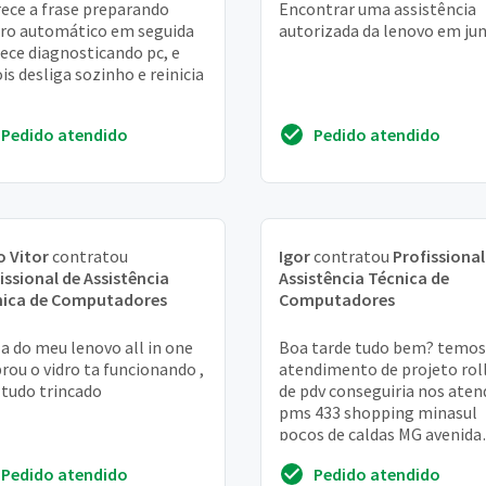
ece a frase preparando
Encontrar uma assistência
ro automático em seguida
autorizada da lenovo em jun
ece diagnosticando pc, e
is desliga sozinho e reinicia
Pedido atendido
Pedido atendido
 Vitor
contratou
Igor
contratou
Profissional
issional de Assistência
Assistência Técnica de
nica de Computadores
Computadores
la do meu lenovo all in one
Boa tarde tudo bem? temos
rou o vidro ta funcionando ,
atendimento de projeto rol
tudo trincado
de pdv conseguiria nos aten
pms 433 shopping minasul
poços de caldas MG avenida
silvio monteiro dos santos, 
Pedido atendido
Pedido atendido
loja 172, 173...