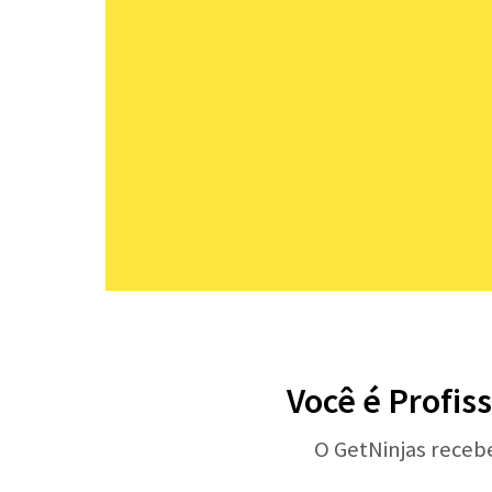
Você é Profis
O GetNinjas receb