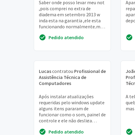
Saber onde posso levar meu not
Apar
,pois comprei no extra de
repa
diadema em setembro 2013 w
apar
inda esta na garantia ,ele esta
depo
funcionando normalmente,mas
SE eu conecto o fio p carregar ai
Pedido atendido
apaga tud...
Lucas
contratou
Profissional de
João
Assistência Técnica de
Prof
Computadores
Téc
Após instalar atualizações
A te
requeridas pelo windows update
queb
alguns itens pararam de
mas 
funcionar como o som, painel de
controle e ele não desliga
quando aciono o comando de
Pedido atendido
desligar, ele apena...