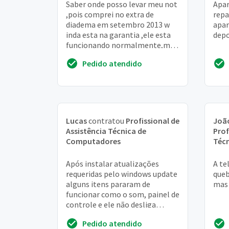
Saber onde posso levar meu not
Apar
,pois comprei no extra de
repa
diadema em setembro 2013 w
apar
inda esta na garantia ,ele esta
depo
funcionando normalmente,mas
SE eu conecto o fio p carregar ai
Pedido atendido
apaga tud...
Lucas
contratou
Profissional de
João
Assistência Técnica de
Prof
Computadores
Téc
Após instalar atualizações
A te
requeridas pelo windows update
queb
alguns itens pararam de
mas 
funcionar como o som, painel de
controle e ele não desliga
quando aciono o comando de
Pedido atendido
desligar, ele apena...