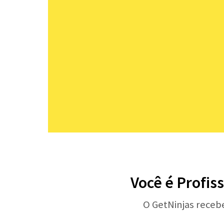
Você é Profis
O GetNinjas receb