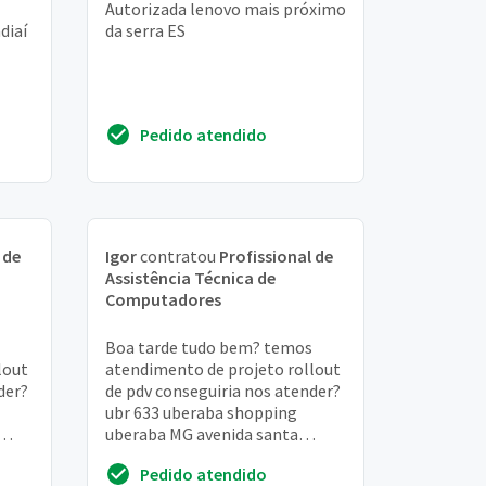
Autorizada lenovo mais próximo
diaí
da serra ES
Pedido atendido
 de
Igor
contratou
Profissional de
Assistência Técnica de
Computadores
Boa tarde tudo bem? temos
lout
atendimento de projeto rollout
der?
de pdv conseguiria nos atender?
ubr 633 uberaba shopping
uberaba MG avenida santa
180,
beatriz da silva, 1501, loja 520,
Pedido atendido
são benedito, ...