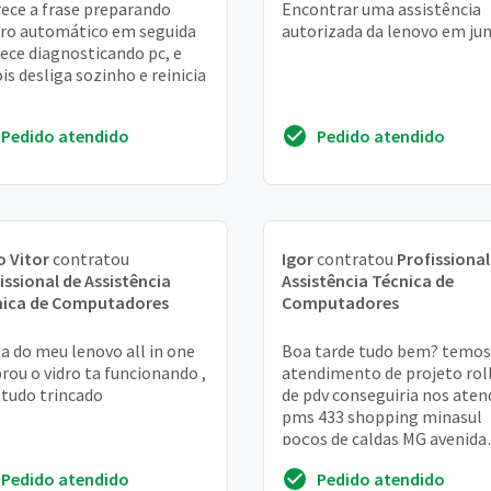
ece a frase preparando
Encontrar uma assistência
ro automático em seguida
autorizada da lenovo em jun
ece diagnosticando pc, e
is desliga sozinho e reinicia
Pedido atendido
Pedido atendido
 Vitor
contratou
Igor
contratou
Profissional
issional de Assistência
Assistência Técnica de
nica de Computadores
Computadores
la do meu lenovo all in one
Boa tarde tudo bem? temos
rou o vidro ta funcionando ,
atendimento de projeto rol
tudo trincado
de pdv conseguiria nos aten
pms 433 shopping minasul
poços de caldas MG avenida
silvio monteiro dos santos, 
Pedido atendido
Pedido atendido
loja 172, 173...