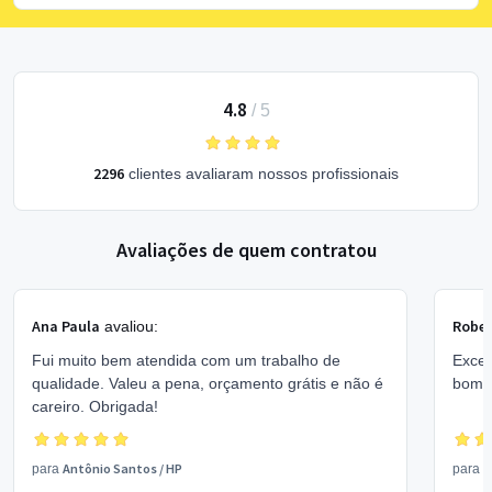
4.8
/
5
2296
clientes avaliaram nossos profissionais
Avaliações de quem contratou
Ana Paula
Rober
avaliou:
Fui muito bem atendida com um trabalho de
Excel
qualidade. Valeu a pena, orçamento grátis e não é
bom 
careiro. Obrigada!
Antônio Santos
/
HP
V
para
para