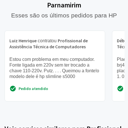
Parnamirim
Esses são os últimos pedidos para HP
Luiz Henrique
Profissional de
Débo
contratou
Assistência Técnica de Computadores
Técn
Estou com problema em meu computador.
Placa
Fonte ligada em 220v sem ter trocado a
brj44
chave 110-220v. Putz. . . . Queimou a fonte!o
placa
modelo dele é hp slimline s5000
1. 02
Pedido atendido