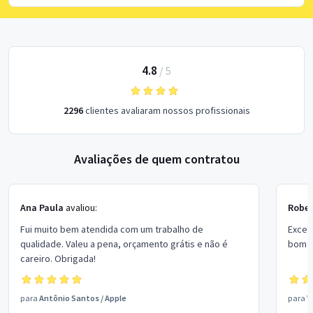
4.8
/
5
2296
clientes avaliaram nossos profissionais
Avaliações de quem contratou
Ana Paula
avaliou:
Rober
Fui muito bem atendida com um trabalho de
Excel
qualidade. Valeu a pena, orçamento grátis e não é
bom p
careiro. Obrigada!
para
Antônio Santos
/
Apple
para
V