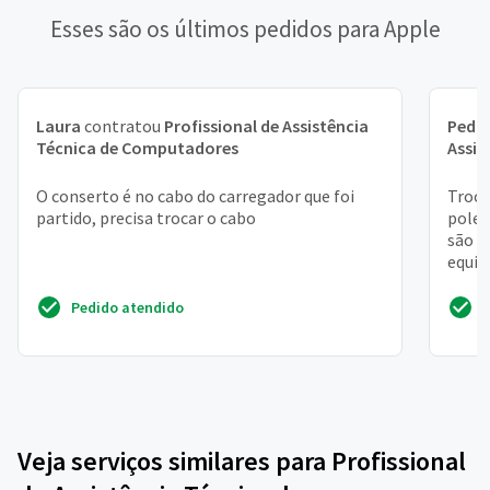
Esses são os últimos pedidos para Apple
Laura
contratou
Profissional de Assistência
Pedr
Técnica de Computadores
Assis
O conserto é no cabo do carregador que foi
Troca
partido, precisa trocar o cabo
poleg
são i
equip
ram
Pedido atendido
Veja serviços similares para Profissional