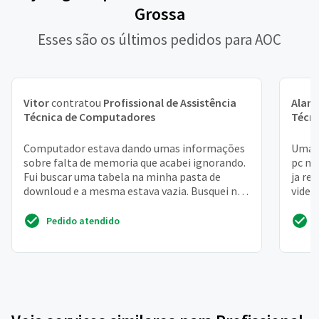
Grossa
Esses são os últimos pedidos para AOC
Vitor
contratou
Profissional de Assistência
Alan
Técnica de Computadores
Técn
Computador estava dando umas informações
Uma p
sobre falta de memoria que acabei ignorando.
pc na
Fui buscar uma tabela na minha pasta de
ja re
downloud e a mesma estava vazia. Busquei na
video
lixeira e tambem ...
a bios 
Pedido atendido