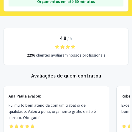
Orçamentos em até 60 minutos
4.8
/
5
2296
clientes avaliaram nossos profissionais
Avaliações de quem contratou
Ana Paula
avaliou:
Rober
Fui muito bem atendida com um trabalho de
Excel
qualidade. Valeu a pena, orçamento grátis e não é
bom p
careiro. Obrigada!