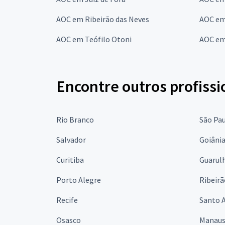
AOC em Ribeirão das Neves
AOC em
AOC em Teófilo Otoni
AOC em
Encontre outros profissi
Rio Branco
São Pa
Salvador
Goiâni
Curitiba
Guarul
Porto Alegre
Ribeirã
Recife
Santo 
Osasco
Manau