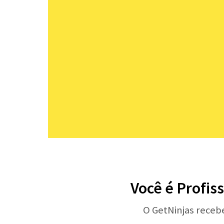
Você é Profis
O GetNinjas receb