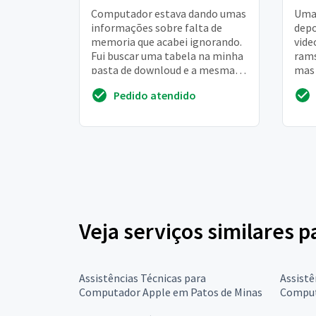
Computador estava dando umas
Uma 
informações sobre falta de
depo
memoria que acabei ignorando.
vide
Fui buscar uma tabela na minha
rams
pasta de downloud e a mesma
mas 
estava vazia. Busquei na lixeira e
hdmi
Pedido atendido
tambem ...
a bio
Veja serviços similares 
Assistências Técnicas para
Assistê
Computador Apple em Patos de Minas
Comput