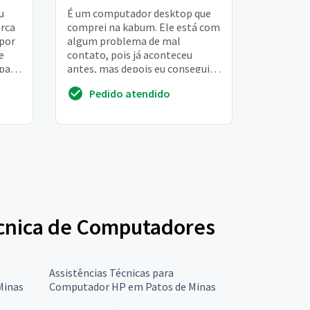
u
É um computador desktop que
arca
comprei na kabum. Ele está com
 por
algum problema de mal
e
contato, pois já aconteceu
 para
antes, mas depois eu consegui
ligar e usei normalmente. Agora
Pedido atendido
voltou a acontece...
Técnica de Computadores
Assistências Técnicas para
Minas
Computador HP em Patos de Minas