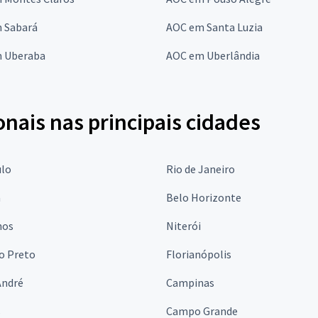
 Sabará
AOC em Santa Luzia
 Uberaba
AOC em Uberlândia
onais nas principais cidades
ulo
Rio de Janeiro
a
Belo Horizonte
hos
Niterói
o Preto
Florianópolis
André
Campinas
s
Campo Grande