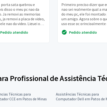
porta sata quebrou e
Primeiro preciso dizer que e
is disso o meu pc nao da
nao sei realmente qual a m
o. Ja removi as memorias
do meu pc, ele foi montado
, ja removi a placa de video,
um amigo. Agora sobre o qu
ele nao da video. Liguei o
uso esse pc principalmente
 direto na placa mae e nem
jogos e armazenamento de
Pedido atendido
Pedido atendido
s e...
arquivos, ...
para Profissional de Assistência 
ncias Técnicas para
Assistências Técnicas para
ador CCE em Patos de Minas
Computador Dell em Patos de 