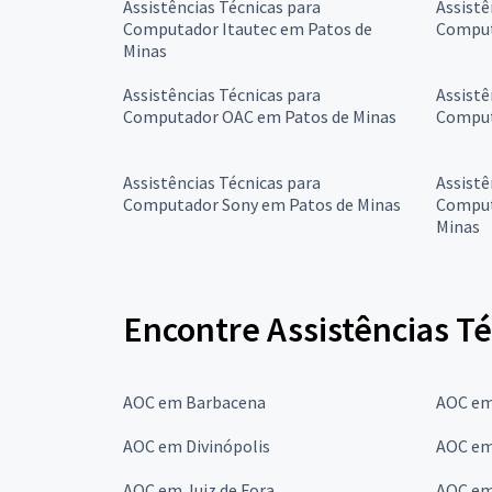
Assistências Técnicas para
Assistê
Computador Itautec em Patos de
Comput
Minas
Assistências Técnicas para
Assistê
Computador OAC em Patos de Minas
Comput
Assistências Técnicas para
Assistê
Computador Sony em Patos de Minas
Comput
Minas
Encontre Assistências T
AOC em Barbacena
AOC em
AOC em Divinópolis
AOC em
AOC em Juiz de Fora
AOC em