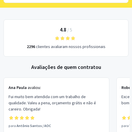
4.8
/
5
2296
clientes avaliaram nossos profissionais
Avaliações de quem contratou
Ana Paula
avaliou:
Rober
Fui muito bem atendida com um trabalho de
Excel
qualidade. Valeu a pena, orçamento grátis e não é
bom p
careiro. Obrigada!
para
Antônio Santos
/
AOC
para
V