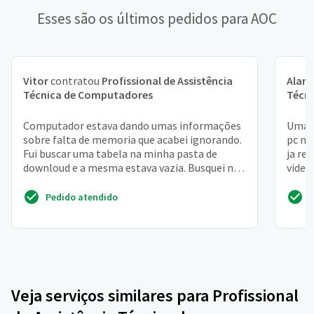
Esses são os últimos pedidos para AOC
Vitor
contratou
Profissional de Assistência
Alan
Técnica de Computadores
Técn
Computador estava dando umas informações
Uma p
sobre falta de memoria que acabei ignorando.
pc na
Fui buscar uma tabela na minha pasta de
ja re
downloud e a mesma estava vazia. Busquei na
video
lixeira e tambem ...
a bios 
Pedido atendido
Veja serviços similares para Profissional