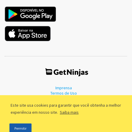
Imprensa
Termos de Uso
Política de Privacidade
Este site usa cookies para garantir que você obtenha a melhor
experiência em nosso site.
Saiba mais
©2011 - 2026, GetNinjas LTDA. CNPJ 55.744.877/0001-89 - Rua Dr.
Permitir
Fernandes Coelho, 85 - 3º andar - São Paulo/SP - Brasil