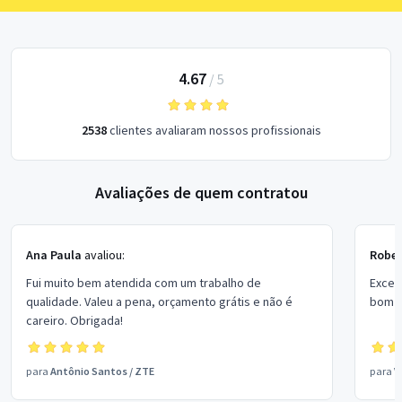
4.67
/
5
2538
clientes avaliaram nossos profissionais
Avaliações de quem contratou
Ana Paula
avaliou:
Rober
Fui muito bem atendida com um trabalho de
Excel
qualidade. Valeu a pena, orçamento grátis e não é
bom p
careiro. Obrigada!
para
Antônio Santos
/
ZTE
para
V