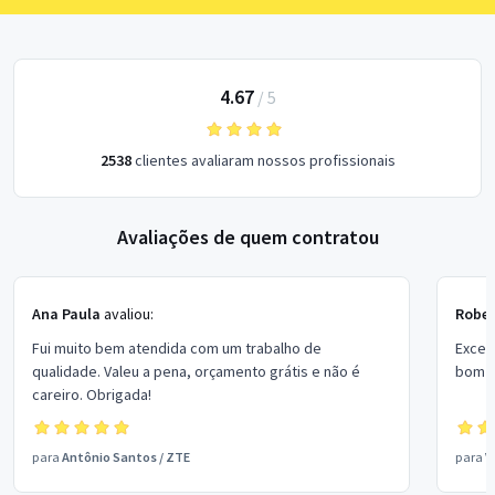
4.67
/
5
2538
clientes avaliaram nossos profissionais
Avaliações de quem contratou
Ana Paula
avaliou:
Rober
Fui muito bem atendida com um trabalho de
Excel
qualidade. Valeu a pena, orçamento grátis e não é
bom p
careiro. Obrigada!
para
Antônio Santos
/
ZTE
para
V