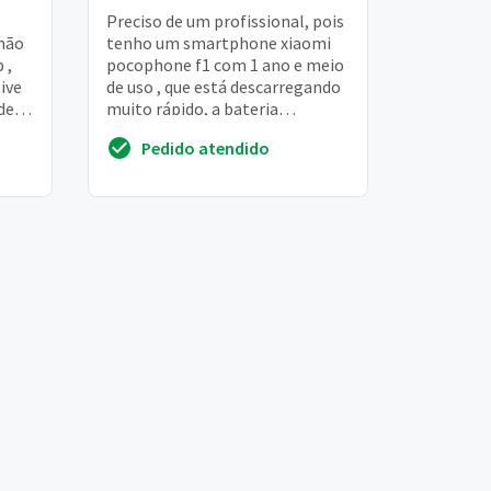
Preciso de um profissional, pois
 não
tenho um smartphone xiaomi
 ,
pocophone f1 com 1 ano e meio
ive
de uso , que está descarregando
de
muito rápido, a bateria
 chip
simplesmente não está
Pedido atendido
segurando