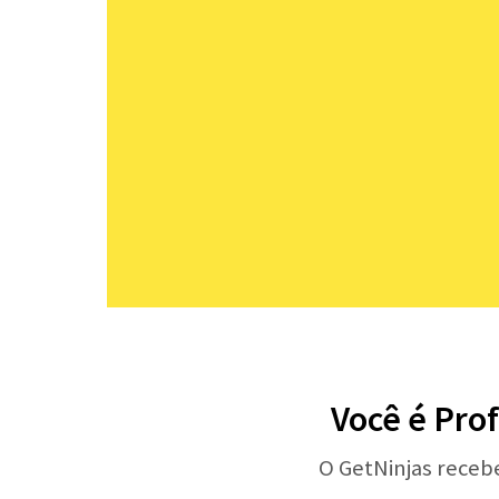
Você é Prof
O GetNinjas receb