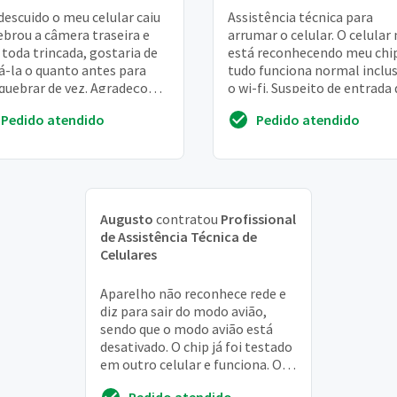
descuido o meu celular caiu
Assistência técnica para
ebrou a câmera traseira e
arrumar o celular. O celular
 toda trincada, gostaria de
está reconhecendo meu chip
á-la o quanto antes para
tudo funciona normal inclus
quebrar de vez. Agradeço
o wi-fi. Suspeito de entrada 
e já!
água no lugar onde coloca o
Pedido atendido
Pedido atendido
Augusto
contratou
Profissional
de Assistência Técnica de
Celulares
Aparelho não reconhece rede e
diz para sair do modo avião,
sendo que o modo avião está
desativado. O chip já foi testado
em outro celular e funciona. O
problema se deu após a
Pedido atendido