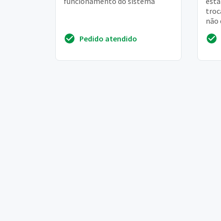
funcionamento do sistema
está
troc
não 
desd
Pedido atendido