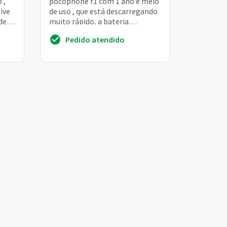
 ,
pocophone f1 com 1 ano e meio
ive
de uso , que está descarregando
de
muito rápido, a bateria
 chip
simplesmente não está
Pedido atendido
segurando