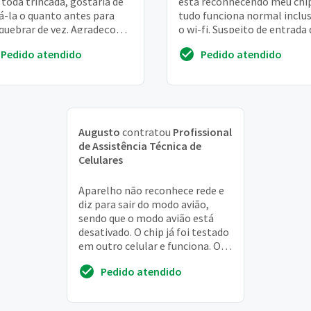
 toda trincada, gostaria de
está reconhecendo meu chip
á-la o quanto antes para
tudo funciona normal inclus
quebrar de vez. Agradeço
o wi-fi. Suspeito de entrada 
e já!
água no lugar onde coloca o
Pedido atendido
Pedido atendido
Augusto
contratou
Profissional
de Assistência Técnica de
Celulares
Aparelho não reconhece rede e
diz para sair do modo avião,
sendo que o modo avião está
desativado. O chip já foi testado
em outro celular e funciona. O
problema se deu após a
Pedido atendido
atualização ...