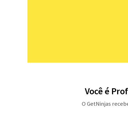
Você é Prof
O GetNinjas receb