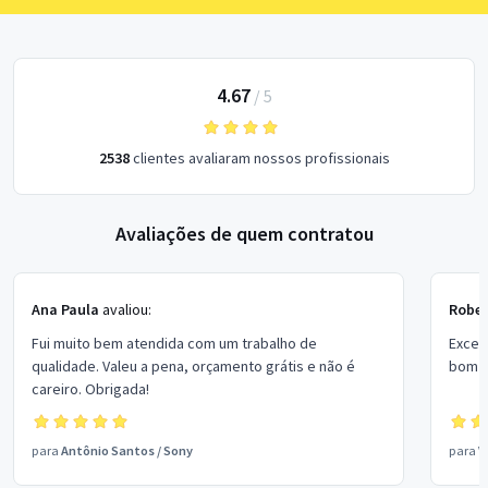
4.67
/
5
2538
clientes avaliaram nossos profissionais
Avaliações de quem contratou
Ana Paula
avaliou:
Rober
Fui muito bem atendida com um trabalho de
Excel
qualidade. Valeu a pena, orçamento grátis e não é
bom p
careiro. Obrigada!
para
Antônio Santos
/
Sony
para
V