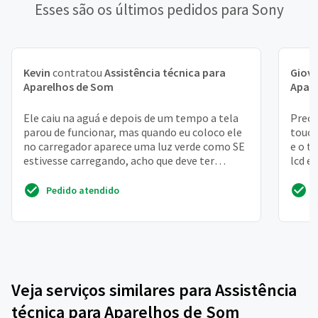
Esses são os últimos pedidos para Sony
Kevin
contratou
Assistência técnica para
Giov
Aparelhos de Som
Apar
Ele caiu na aguá e depois de um tempo a tela
Preci
parou de funcionar, mas quando eu coloco ele
touch
no carregador aparece uma luz verde como SE
e o t
estivesse carregando, acho que deve ter
lcd e
queimado, e q...
Pedido atendido
Veja serviços similares para Assistência
técnica para Aparelhos de Som