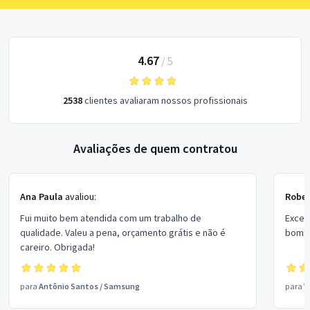
4.67
/
5
2538
clientes avaliaram nossos profissionais
Avaliações de quem contratou
Ana Paula
avaliou:
Rober
Fui muito bem atendida com um trabalho de
Excel
qualidade. Valeu a pena, orçamento grátis e não é
bom p
careiro. Obrigada!
para
Antônio Santos
/
Samsung
para
V