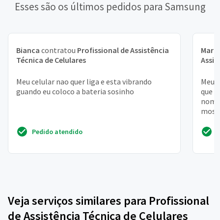
Esses são os últimos pedidos para Samsung
Bianca
contratou
Profissional de Assistência
Maria
Técnica de Celulares
Assis
Meu celular nao quer liga e esta vibrando
Meu c
guando eu coloco a bateria sosinho
que v
nome 
mostr
mais
Pedido atendido
Veja serviços similares para Profissional
de Assistência Técnica de Celulares