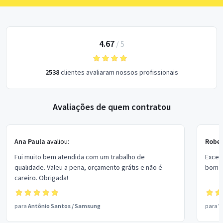
4.67
/
5
2538
clientes avaliaram nossos profissionais
Avaliações de quem contratou
Ana Paula
avaliou:
Rober
Fui muito bem atendida com um trabalho de
Excel
qualidade. Valeu a pena, orçamento grátis e não é
bom p
careiro. Obrigada!
para
Antônio Santos
/
Samsung
para
V